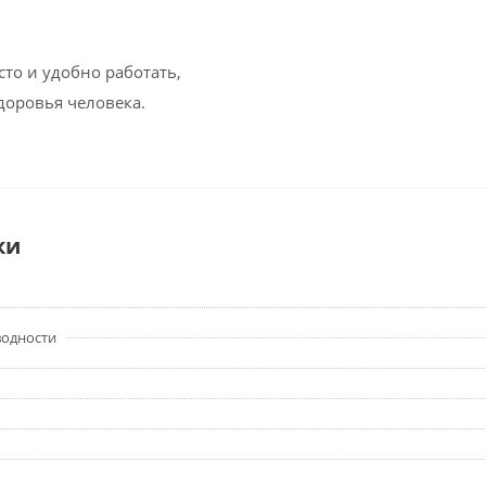
сто и удобно работать,
доровья человека.
ки
водности