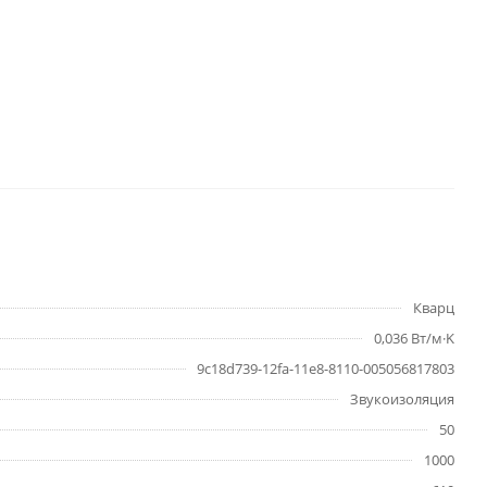
Кварц
0,036 Вт/м·K
9c18d739-12fa-11e8-8110-005056817803
Звукоизоляция
50
1000