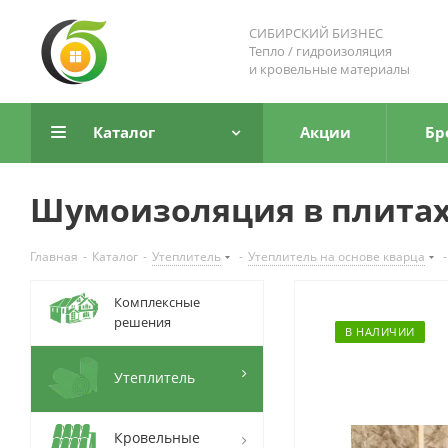
СИБИРСКИЙ БИЗНЕС
Тепло / гидроизоляция
и кровельные материалы
Каталог
Акции
Бр
Шумоизоляция в плитах 
Главная
-
Каталог
-
Утеплитель
-
Утеплитель на основе кварца
-
Комплексные
решения
В НАЛИЧИИ
Утеплитель
Кровельные