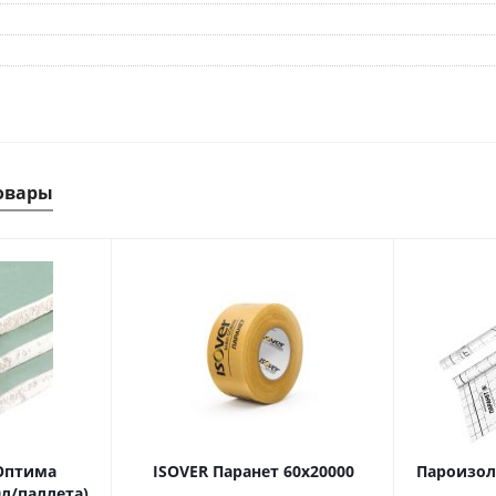
овары
Оптима
ISOVER Паранет 60х20000
Пароизоля
0л/паллета)