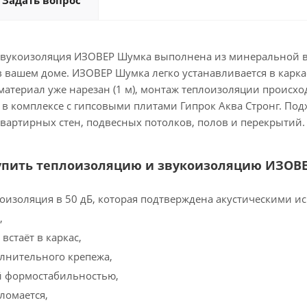
Задать вопрос
вукоизоляция ИЗОВЕР Шумка выполнена из минеральной ват
 вашем доме. ИЗОВЕР Шумка легко устанавливается в каркас
 материал уже нарезан (1 м), монтаж теплоизоляции происхо
в комплексе с гипсовыми плитами Гипрок Аква Стронг. Под
вартирных стен, подвесных потолков, полов и перекрытий.
купить теплоизоляцию и звукоизоляцию ИЗОВ
оизоляция в 50 дБ, которая подтверждена акустическими и
,
встаёт в каркас,
олнительного крепежа,
й формостабильностью,
ломается,