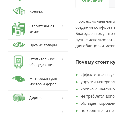
Описание
Крепёж
Профессиональная з
Строительная
создания комфорта в
химия
Благодаря тому, что
лучше использовать 
Прочие товары
для облицовки межк
Отопительное
Почему стоит 
оборудование
эффективная звук
Материалы для
упругий материал
мостов и дорог
крепко и надёжно 
не требуется доп
Дерево
обладает хороше
не крошится и не 