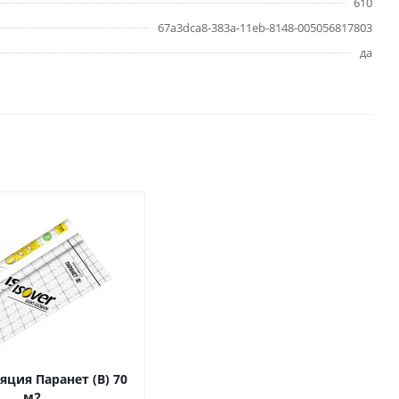
610
67a3dca8-383a-11eb-8148-005056817803
да
ция Паранет (В) 70
м2