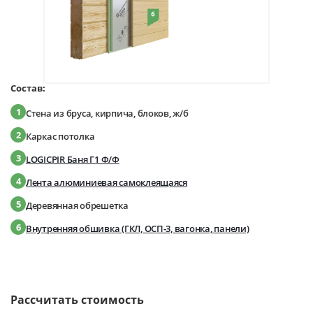
Состав:
1
Стена из бруса, кирпича, блоков, ж/б
2
Каркас потолка
3
LOGICPIR Баня Г1 Ф/Ф
4
Лента алюминиевая самоклеящаяся
5
Деревянная обрешетка
6
Внутренняя обшивка (ГКЛ, ОСП-3, вагонка, панели)
Рассчитать стоимость